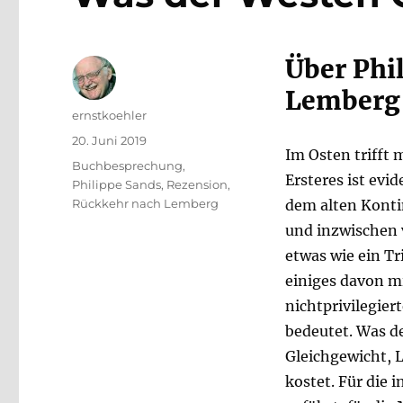
Über Phi
Lemberg
Autor
ernstkoehler
Veröffentlicht
20. Juni 2019
Im Osten trifft
am
Schlagwörter
Buchbesprechung
,
Ersteres ist evi
Philippe Sands
,
Rezension
,
Rückkehr nach Lemberg
dem alten Konti
und inzwischen v
etwas wie ein Tr
einiges davon m
nichtprivilegie
bedeutet. Was d
Gleichgewicht, L
kostet. Für die 