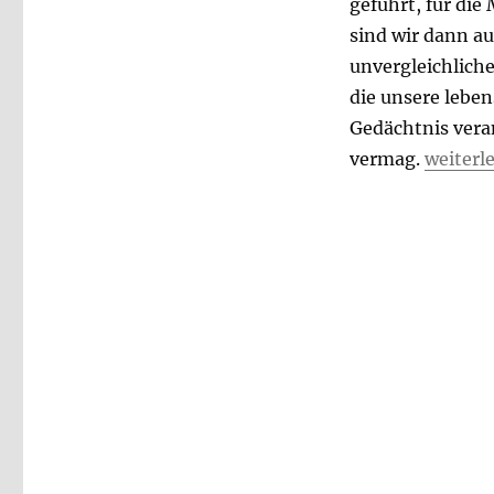
geführt, für die
sind wir dann au
unvergleichliche
die unsere lebe
Gedächtnis vera
„Was de
vermag.
weiterl