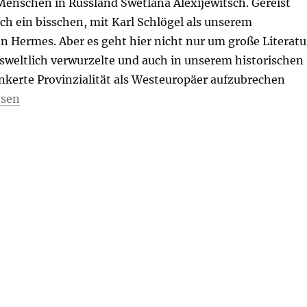
 Menschen in Russland Swetlana Alexijewitsch. Gereist
ch ein bisschen, mit Karl Schlögel als unserem
n Hermes. Aber es geht hier nicht nur um große Literatu
nsweltlich verwurzelte und auch in unserem historischen
nkerte Provinzialität als Westeuropäer aufzubrechen
r Westen Osteuropa verdankt“
esen