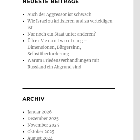
NEUESTE BEITRÄGE
Auch der Aggressor ist schwach
Wie Israel zu kritisieren und zu verteidigen
ist
Nur noch ein Staat unter anderen?
Ü b e r V e r a n t w o r t u n g –
Dimensionen, Bürgersinn,
Selbstüberforderung
Warum Friedensverhandlungen mit
Russland ein Abgrund sind
ARCHIV
Januar 2026
Dezember 2025
November 2025
Oktober 2025
August 2024