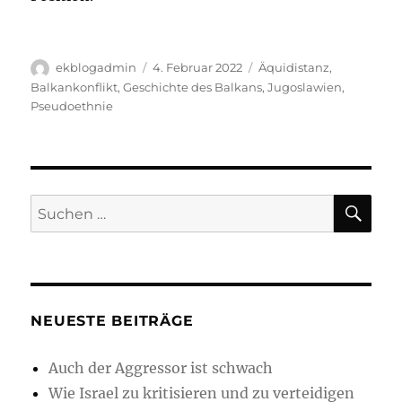
Autor
Veröffentlicht
Schlagwörter
ekblogadmin
4. Februar 2022
Äquidistanz
,
am
Balkankonflikt
,
Geschichte des Balkans
,
Jugoslawien
,
Pseudoethnie
SU
Suchen
nach:
NEUESTE BEITRÄGE
Auch der Aggressor ist schwach
Wie Israel zu kritisieren und zu verteidigen