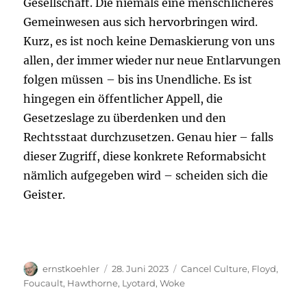
Gesellschaft. Die niemals eine menschlicheres
Gemeinwesen aus sich hervorbringen wird.
Kurz, es ist noch keine Demaskierung von uns
allen, der immer wieder nur neue Entlarvungen
folgen müssen – bis ins Unendliche. Es ist
hingegen ein öffentlicher Appell, die
Gesetzeslage zu überdenken und den
Rechtsstaat durchzusetzen. Genau hier – falls
dieser Zugriff, diese konkrete Reformabsicht
nämlich aufgegeben wird – scheiden sich die
Geister.
Autor
Veröffentlicht
Schlagwörter
ernstkoehler
28. Juni 2023
Cancel Culture
,
Floyd
,
am
Foucault
,
Hawthorne
,
Lyotard
,
Woke