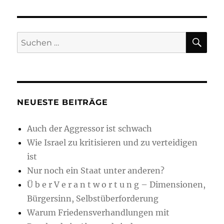
SU
Suchen
nach:
NEUESTE BEITRÄGE
Auch der Aggressor ist schwach
Wie Israel zu kritisieren und zu verteidigen
ist
Nur noch ein Staat unter anderen?
Ü b e r V e r a n t w o r t u n g – Dimensionen,
Bürgersinn, Selbstüberforderung
Warum Friedensverhandlungen mit